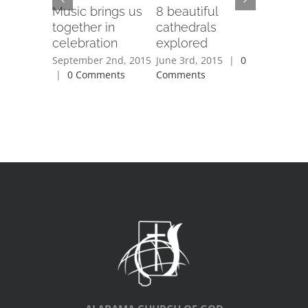
Music brings us
8 beautiful
Tribute 
together in
cathedrals
victims 
celebration
explored
earthqu
September 2nd, 2015
June 3rd, 2015
|
0
June 3rd, 
|
0 Comments
Comments
Comment